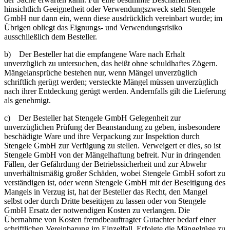
hinsichtlich Geeignetheit oder Verwendungszweck steht Stengele
GmbH nur dann ein, wenn diese ausdrücklich vereinbart wurde; im
Übrigen obliegt das Eignungs- und Verwendungsrisiko
ausschließlich dem Besteller.
b) Der Besteller hat die empfangene Ware nach Erhalt
unverzüglich zu untersuchen, das heißt ohne schuldhaftes Zögern.
Mängelansprüche bestehen nur, wenn Mängel unverzüglich
schriftlich gerügt werden; versteckte Mängel müssen unverzüglich
nach ihrer Entdeckung gerügt werden. Andernfalls gilt die Lieferung
als genehmigt.
c) Der Besteller hat Stengele GmbH Gelegenheit zur
unverzüglichen Prüfung der Beanstandung zu geben, insbesondere
beschädigte Ware und ihre Verpackung zur Inspektion durch
Stengele GmbH zur Verfügung zu stellen. Verweigert er dies, so ist
Stengele GmbH von der Mängelhaftung befreit. Nur in dringenden
Fällen, der Gefährdung der Betriebssicherheit und zur Abwehr
unverhältnismäßig großer Schäden, wobei Stengele GmbH sofort zu
verständigen ist, oder wenn Stengele GmbH mit der Beseitigung des
Mangels in Verzug ist, hat der Besteller das Recht, den Mangel
selbst oder durch Dritte beseitigen zu lassen oder von Stengele
GmbH Ersatz der notwendigen Kosten zu verlangen. Die
Übernahme von Kosten fremdbeauftragter Gutachter bedarf einer
schriftlichen Vereinbarung im Einzelfall. Erfolgte die Mängelrüge zu