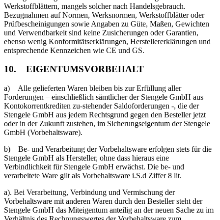
Werkstoffblättern, mangels solcher nach Handelsgebrauch.
Bezugnahmen auf Normen, Werksnormen, Werkstoffblätter oder
Prüfbescheinigungen sowie Angaben zu Güte, Maßen, Gewichten
und Verwendbarkeit sind keine Zusicherungen oder Garantien,
ebenso wenig Konformitätserklärungen, Herstellererklärungen und
entsprechende Kennzeichen wie CE und GS.
10. EIGENTUMSVORBEHALT
a) Alle gelieferten Waren bleiben bis zur Erfüllung aller
Forderungen – einschließlich sämtlicher der Stengele GmbH aus
Kontokorrentkrediten zu-stehender Saldoforderungen -, die der
Stengele GmbH aus jedem Rechtsgrund gegen den Besteller jetzt
oder in der Zukunft zustehen, im Sicherungseigentum der Stengele
GmbH (Vorbehaltsware).
b) Be- und Verarbeitung der Vorbehaltsware erfolgen stets für die
Stengele GmbH als Hersteller, ohne dass hieraus eine
Verbindlichkeit für Stengele GmbH erwächst. Die be- und
verarbeitete Ware gilt als Vorbehaltsware i.S.d Ziffer 8 lit.
a). Bei Verarbeitung, Verbindung und Vermischung der
Vorbehaltsware mit anderen Waren durch den Besteller steht der
Stengele GmbH das Miteigentum anteilig an der neuen Sache zu im
Verhältnis des Rechnungswertes der Vorbehaltsware zum