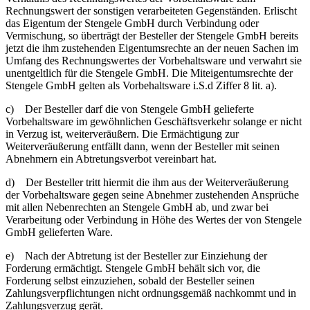
Rechnungswert der sonstigen verarbeiteten Gegenständen. Erlischt
das Eigentum der Stengele GmbH durch Verbindung oder
Vermischung, so überträgt der Besteller der Stengele GmbH bereits
jetzt die ihm zustehenden Eigentumsrechte an der neuen Sachen im
Umfang des Rechnungswertes der Vorbehaltsware und verwahrt sie
unentgeltlich für die Stengele GmbH. Die Miteigentumsrechte der
Stengele GmbH gelten als Vorbehaltsware i.S.d Ziffer 8 lit. a).
c) Der Besteller darf die von Stengele GmbH gelieferte
Vorbehaltsware im gewöhnlichen Geschäftsverkehr solange er nicht
in Verzug ist, weiterveräußern. Die Ermächtigung zur
Weiterveräußerung entfällt dann, wenn der Besteller mit seinen
Abnehmern ein Abtretungsverbot vereinbart hat.
d) Der Besteller tritt hiermit die ihm aus der Weiterveräußerung
der Vorbehaltsware gegen seine Abnehmer zustehenden Ansprüche
mit allen Nebenrechten an Stengele GmbH ab, und zwar bei
Verarbeitung oder Verbindung in Höhe des Wertes der von Stengele
GmbH gelieferten Ware.
e) Nach der Abtretung ist der Besteller zur Einziehung der
Forderung ermächtigt. Stengele GmbH behält sich vor, die
Forderung selbst einzuziehen, sobald der Besteller seinen
Zahlungsverpflichtungen nicht ordnungsgemäß nachkommt und in
Zahlungsverzug gerät.