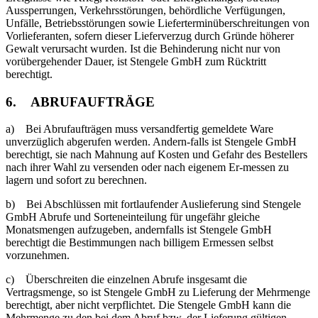
Aussperrungen, Verkehrsstörungen, behördliche Verfügungen,
Unfälle, Betriebsstörungen sowie Lieferterminüberschreitungen von
Vorlieferanten, sofern dieser Lieferverzug durch Gründe höherer
Gewalt verursacht wurden. Ist die Behinderung nicht nur von
vorübergehender Dauer, ist Stengele GmbH zum Rücktritt
berechtigt.
6. ABRUFAUFTRÄGE
a) Bei Abrufaufträgen muss versandfertig gemeldete Ware
unverzüglich abgerufen werden. Andern-falls ist Stengele GmbH
berechtigt, sie nach Mahnung auf Kosten und Gefahr des Bestellers
nach ihrer Wahl zu versenden oder nach eigenem Er-messen zu
lagern und sofort zu berechnen.
b) Bei Abschlüssen mit fortlaufender Auslieferung sind Stengele
GmbH Abrufe und Sorteneinteilung für ungefähr gleiche
Monatsmengen aufzugeben, andernfalls ist Stengele GmbH
berechtigt die Bestimmungen nach billigem Ermessen selbst
vorzunehmen.
c) Überschreiten die einzelnen Abrufe insgesamt die
Vertragsmenge, so ist Stengele GmbH zu Lieferung der Mehrmenge
berechtigt, aber nicht verpflichtet. Die Stengele GmbH kann die
Mehrmenge zu den bei dem Abruf bzw. der Lieferung gültigen