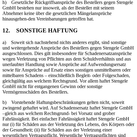
h) Gesetzliche Rückgriffsansprüche des Bestellers gegen Stengele
GmbH bestehen nur insoweit, als der Besteller mit seinem
Abnehmer keine über die gesetzlichen Mängelansprüche
hinausgehen-den Vereinbarungen getroffen hat.
12. SONSTIGE HAFTUNG
a) Soweit sich nachstehend nichts anderes ergibt, sind sonstige
und weitergehende Ansprüche des Bestellers gegen Stengele GmbH
ausgeschlossen. Dies gilt insbesondere für Schadenersatzansprüche
wegen Verletzung von Pflichten aus dem Schuldverhältnis und aus
unerlaubter Handlung sowie Ansprüche auf Aufwendungsersatz
sowie für Ansprüche auf Ersatz eines sonstigen unmittelbaren oder
mittelbaren Schadens – einschließlich Begleit- oder Folgeschaden,
gleichgültig aus welchem Rechtsgrund. Vor allem haftet Stengele
GmbH nicht für entgangenen Gewinn oder sonstige
Vermögensschäden des Bestellers.
b) Vorstehende Haftungsbeschränkungen gelten nicht, soweit
zwingend gehaftet wird. Auf Schadensersatz haftet Stengele GmbH
–gleich aus welchem Rechtsgrund- bei Vorsatz und grober
Fahrlässigkeit. Bei einfacher Fahrlässigkeit haftet Stengele GmbH
nur (i) für Schäden aus der Verletzung des Lebens, des Körpers oder
der Gesundheit; (ii) für Schäden aus der Verletzung einer
wesentlichen Vertragspflicht. Wesentliche Vertragspflichten sind