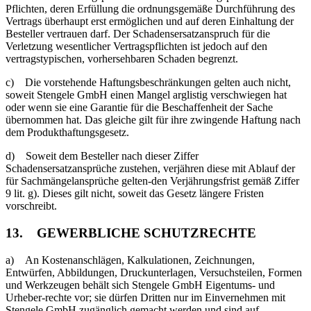
Pflichten, deren Erfüllung die ordnungsgemäße Durchführung des
Vertrags überhaupt erst ermöglichen und auf deren Einhaltung der
Besteller vertrauen darf. Der Schadensersatzanspruch für die
Verletzung wesentlicher Vertragspflichten ist jedoch auf den
vertragstypischen, vorhersehbaren Schaden begrenzt.
c) Die vorstehende Haftungsbeschränkungen gelten auch nicht,
soweit Stengele GmbH einen Mangel arglistig verschwiegen hat
oder wenn sie eine Garantie für die Beschaffenheit der Sache
übernommen hat. Das gleiche gilt für ihre zwingende Haftung nach
dem Produkthaftungsgesetz.
d) Soweit dem Besteller nach dieser Ziffer
Schadensersatzansprüche zustehen, verjähren diese mit Ablauf der
für Sachmängelansprüche gelten-den Verjährungsfrist gemäß Ziffer
9 lit. g). Dieses gilt nicht, soweit das Gesetz längere Fristen
vorschreibt.
13. GEWERBLICHE SCHUTZRECHTE
a) An Kostenanschlägen, Kalkulationen, Zeichnungen,
Entwürfen, Abbildungen, Druckunterlagen, Versuchsteilen, Formen
und Werkzeugen behält sich Stengele GmbH Eigentums- und
Urheber-rechte vor; sie dürfen Dritten nur im Einvernehmen mit
Stengele GmbH zugänglich gemacht werden und sind auf