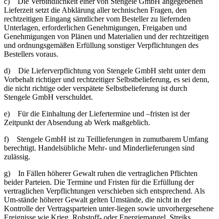
c) Die Verbindlichkeit einer von Stengele GmbH angegebenen
Lieferzeit setzt die Abklärung aller technischen Fragen, den
rechtzeitigen Eingang sämtlicher vom Besteller zu liefernden
Unterlagen, erforderlichen Genehmigungen, Freigaben und
Genehmigungen von Plänen und Materialien und der rechtzeitigen
und ordnungsgemäßen Erfüllung sonstiger Verpflichtungen des
Bestellers voraus.
d) Die Lieferverpflichtung von Stengele GmbH steht unter dem
Vorbehalt richtiger und rechtzeitiger Selbstbelieferung, es sei denn,
die nicht richtige oder verspätete Selbstbelieferung ist durch
Stengele GmbH verschuldet.
e) Für die Einhaltung der Liefertermine und –fristen ist der
Zeitpunkt der Absendung ab Werk maßgeblich.
f) Stengele GmbH ist zu Teillieferungen in zumutbarem Umfang
berechtigt. Handelsübliche Mehr- und Minderlieferungen sind
zulässig.
g) In Fällen höherer Gewalt ruhen die vertraglichen Pflichten
beider Parteien. Die Termine und Fristen für die Erfüllung der
vertraglichen Verpflichtungen verschieben sich entsprechend. Als
Um-stände höherer Gewalt gelten Umstände, die nicht in der
Kontrolle der Vertragsparteien unter-liegen sowie unvorhergesehene
Ereignisse wie Krieg, Rohstoff- oder Energiemangel, Streiks,