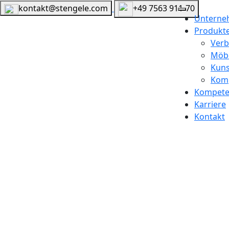
kontakt@stengele.com
+49 7563 911-70
Untern
Produkt
Ver
Möbe
Kuns
Komp
Kompete
Karriere
Kontakt