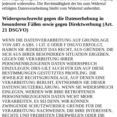
jederzeit widerrufen. Die Rechtmäßigkeit der bis zum Widerruf
erfolgten Datenverarbeitung bleibt vom Widerruf unberührt.
Widerspruchsrecht gegen die Datenerhebung in
besonderen Fällen sowie gegen Direktwerbung (Art.
21 DSGVO)
WENN DIE DATENVERARBEITUNG AUF GRUNDLAGE
VON ART. 6 ABS. 1 LIT. E ODER F DSGVO ERFOLGT,
HABEN SIE JEDERZEIT DAS RECHT, AUS GRÜNDEN, DIE
SICH AUS IHRER BESONDEREN SITUATION ERGEBEN,
GEGEN DIE VERARBEITUNG IHRER
PERSONENBEZOGENEN DATEN WIDERSPRUCH
EINZULEGEN; DIES GILT AUCH FÜR EIN AUF DIESE
BESTIMMUNGEN GESTÜTZTES PROFILING. DIE
JEWEILIGE RECHTSGRUNDLAGE, AUF DENEN EINE
VERARBEITUNG BERUHT, ENTNEHMEN SIE DIESER
DATENSCHUTZERKLÄRUNG. WENN SIE WIDERSPRUCH
EINLEGEN, WERDEN WIR IHRE BETROFFENEN
PERSONENBEZOGENEN DATEN NICHT MEHR
VERARBEITEN, ES SEI DENN, WIR KÖNNEN
ZWINGENDE SCHUTZWÜRDIGE GRÜNDE FÜR DIE
VERARBEITUNG NACHWEISEN, DIE IHRE INTERESSEN,
RECHTE UND FREIHEITEN ÜBERWIEGEN ODER DIE