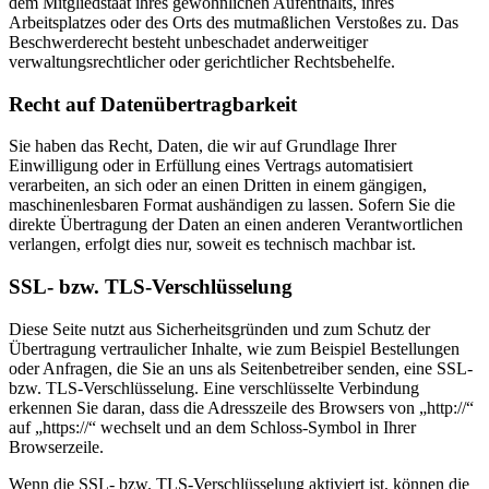
dem Mitgliedstaat ihres gewöhnlichen Aufenthalts, ihres
Arbeitsplatzes oder des Orts des mutmaßlichen Verstoßes zu. Das
Beschwerderecht besteht unbeschadet anderweitiger
verwaltungsrechtlicher oder gerichtlicher Rechtsbehelfe.
Recht auf Daten­übertrag­barkeit
Sie haben das Recht, Daten, die wir auf Grundlage Ihrer
Einwilligung oder in Erfüllung eines Vertrags automatisiert
verarbeiten, an sich oder an einen Dritten in einem gängigen,
maschinenlesbaren Format aushändigen zu lassen. Sofern Sie die
direkte Übertragung der Daten an einen anderen Verantwortlichen
verlangen, erfolgt dies nur, soweit es technisch machbar ist.
SSL- bzw. TLS-Verschlüsselung
Diese Seite nutzt aus Sicherheitsgründen und zum Schutz der
Übertragung vertraulicher Inhalte, wie zum Beispiel Bestellungen
oder Anfragen, die Sie an uns als Seitenbetreiber senden, eine SSL-
bzw. TLS-Verschlüsselung. Eine verschlüsselte Verbindung
erkennen Sie daran, dass die Adresszeile des Browsers von „http://“
auf „https://“ wechselt und an dem Schloss-Symbol in Ihrer
Browserzeile.
Wenn die SSL- bzw. TLS-Verschlüsselung aktiviert ist, können die