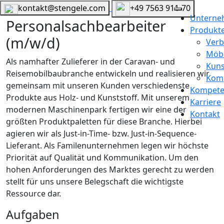
kontakt@stengele.com
+49 7563 911-70
Untern
Personalsachbearbeiter
Produkt
(m/w/d)
Ver
Möbe
Als namhafter Zulieferer in der Caravan- und
Kuns
Reisemobilbaubranche entwickeln und realisieren wir
Komp
gemeinsam mit unseren Kunden verschiedenste
Kompete
Produkte aus Holz- und Kunststoff. Mit unserem
Karriere
modernen Maschinenpark fertigen wir eine der
Kontakt
größten Produktpaletten für diese Branche. Hierbei
agieren wir als Just-in-Time- bzw. Just-in-Sequence-
Lieferant. Als Familenunternehmen legen wir höchste
Priorität auf Qualität und Kommunikation. Um den
hohen Anforderungen des Marktes gerecht zu werden
stellt für uns unsere Belegschaft die wichtigste
Ressource dar.
Aufgaben